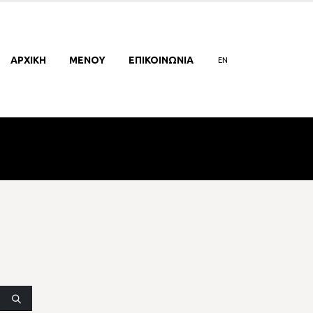
ΑΡΧΙΚΗ
ΜΕΝΟΥ
ΕΠΙΚΟΙΝΩΝΙΑ
EN