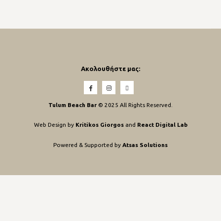
Ακολουθήστε μας:
Tulum Beach Bar
© 2025 All Rights Reserved.
Web Design by
Kritikos Giorgos
and
React Digital Lab
Powered & Supported by
Atsas Solutions