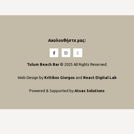
Ακολουθήστε μας:
Tulum Beach Bar
© 2025 All Rights Reserved.
Web Design by
Kritikos Giorgos
and
React Digital Lab
Powered & Supported by
Atsas Solutions